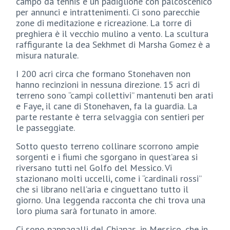
campo da tennis e un padiglione con palcoscenico
per annunci e intrattenimenti. Ci sono parecchie
zone di meditazione e ricreazione. La torre di
preghiera è il vecchio mulino a vento. La scultura
raffigurante la dea Sekhmet di Marsha Gomez è a
misura naturale.
I 200 acri circa che formano Stonehaven non
hanno recinzioni in nessuna direzione. 15 acri di
terreno sono “campi collettivi” mantenuti ben arati
e Faye, il cane di Stonehaven, fa la guardia. La
parte restante è terra selvaggia con sentieri per
le passeggiate.
Sotto questo terreno collinare scorrono ampie
sorgenti e i fiumi che sgorgano in quest’area si
riversano tutti nel Golfo del Messico. Vi
stazionano molti uccelli, come i “cardinali rossi”
che si librano nell’aria e cinguettano tutto il
giorno. Una leggenda racconta che chi trova una
loro piuma sarà fortunato in amore.
Ci sono pappagalli del Chiapas, in Messico, che in