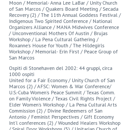
Moon / Memorial- Anna Lee LaBar / Unity Church
of San Marcos / Quakers Board Meeting / Secada
Recovery (2) / The 11th Annual Goddess Festival /
Indigenous Two Spirited Conference / National
Organizers Alliance / MANA Midwives Conference
/ Unconventional Mothers Of Austin / Brujas
Workshop / La Pena Cultural Gathering /
Roxanne’s House for Youth / The Hildegirls
Workshop / Memorial- Erin First / Peace Group of
San Marcos
Ospiti di Stonehaven del 2002: 44 gruppi, circa
1000 ospiti
United for a Fair Economy / Unity Church of San
Marcos (2) / AFSC: Women & War Conference/
U.S.-Cuba Women’s Peace Summit / Texas Comm.
on Family Violence / Texas Civil Rights Project /
Elder Women’s Workshop / La Pena Cultural Arts
Commission (2) / Divine Redeemers of San
Antonio / Feminist Perspectives / Gift Economy
Int’l conferences (2) / Wounded Healers Workshop
/ Spiral Door Workshops (5) / Unitarian Church of