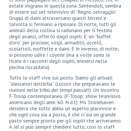
estate migrano in questa zona. Sentendoli, sembra
di essere sul set televisivo di “Regno selvaggio”.
Gruppi di daini attraversano questi terreni e
talvolta si fermano a riposare. Di notte, tutti gli
animali della collina si radunano per il festino
degli avanzi, offerto dagli ospiti. E’ un “buffet
d’oro” per procioni, volpi, armadilli, uccelli,
scoiattoli, moffette e daini. E in inverno, di notte,
si possono udire i coyote (ma a volte sono le
risate e i racconti degli ospiti, immersi nella
piscina riscaldata).
Tutto lo staff vive sul posto. Siamo gli attuali
“danzatori dell’erba” (coloro che preparavano le
riunioni nelle tribù dei tempi passati). Un incontro
F-Troop contemporaneo. (F-Troop: show televisivo
americano degli anni ’60. N.d.t). Ms Stonehaven
desidera che tutto abbia un aspetto piacevole e
che ogni cosa sia a posto, e che ci sia un grande
pasto sempre pronto per gli ospiti che arriveranno.
A lei si può sempre chiedere tutto, così lo staff